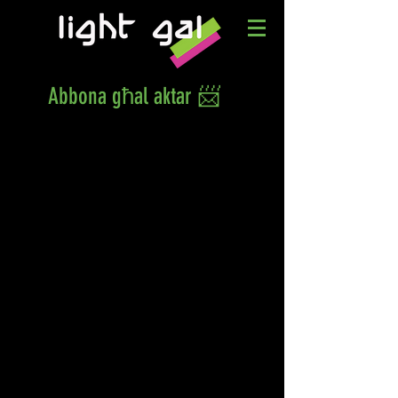
Abbona għal aktar 📨