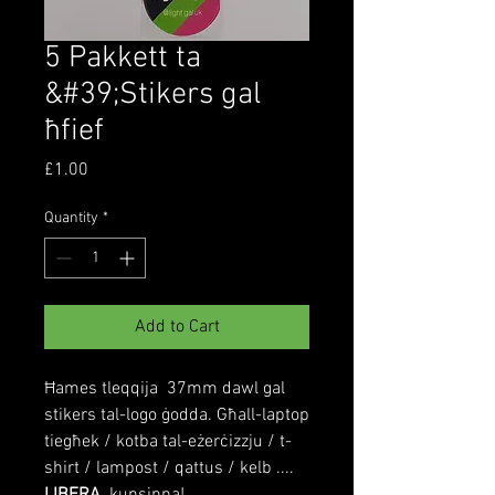
5 Pakkett ta
&#39;Stikers gal
ħfief
Price
£1.00
Quantity
*
Add to Cart
Ħames tleqqija 37mm dawl gal
stikers tal-logo ġodda. Għall-laptop
tiegħek / kotba tal-eżerċizzju / t-
shirt / lampost / qattus / kelb ....